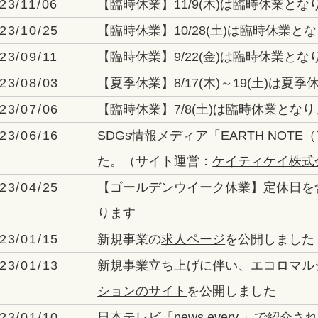
23/11/06
【臨時休業】11/9(木)は臨時休業とな
23/10/25
【臨時休業】10/28(土)は臨時休業と
23/09/11
【臨時休業】9/22(金)は臨時休業とな
23/08/03
【夏季休業】8/17(木)～19(土)は夏
23/07/06
【臨時休業】7/8(土)は臨時休業とな
23/06/16
SDGs情報メディア「
EARTH NOT
た。（サイト運営：
ケイティケイ株式
23/04/25
【ゴールデンウイーク休業】定休日を含め、
ります
23/01/15
新規事業の
求人ページ
を公開しました
23/01/13
新規事業立ち上げに伴い、エコロマル
ションのサイト
を公開しました
23/01/10
日本テレビ「
news every.
」で紹介さ