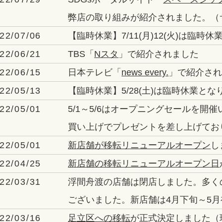
弊店の取り組みが紹介されました。（
22/07/06
【臨時休業】7/11(月)12(火)は臨時
22/06/21
TBS「
Nスタ
」で紹介されました
22/06/15
日本テレビ「
news every.
」で紹介さ
22/05/13
【臨時休業】5/28(土)は臨時休業とな
22/05/01
5/1～5/6はオープニングセールを
買い上げでプレゼントを差し上げてお
22/05/01
新店舗が移転リニューアルオープン
し
22/04/25
新店舗の移転リニューアルオープン日
22/03/31
浮間舟渡の店舗は閉店しました。多く
ございました。新店舗は4月下旬～5
22/03/16
足立区への移転
が正式決定しました（現