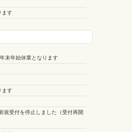
ります
水)は年末年始休業となります
ります
新規受付を停止しました（受付再開