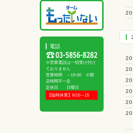
20
電話
20
※営業電話は一切受け付け
20
ておりません
営業時間 ～19:00 ※開
20
店時間不一定
定休日 日曜日
20
【臨時休業】8/10～15
20
20