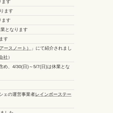
ります
なります
ります
季休業となります
ります
E（アースノート）
」にて紹介されまし
会社
）
4/30(日)～5/7(日)は休業とな
シェの運営事業者
レインボーステー
れました