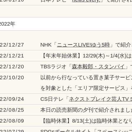
2022年
22/12/27
NHK「
ニュースLIVE!ゆう5時
」で紹介
22/12/21
【年末年始休業】12/29(木)～1/4(
22/12/20
TBSラジオ「
森本毅郎・スタンバイ
」
22/10/20
以前から行なっている置き菓子サービ
を対象とした「エリア限定サービス
」
22/09/24
CS日テレ「
ネクストブレイク芸人TV 
22/08/25
本日の読売新聞の夕刊で紹介されまし
22/08/09
【臨時休業】8/13(土)は臨時休業とな
22/07/29
SDGsポータルサイト「
スペースシップアー